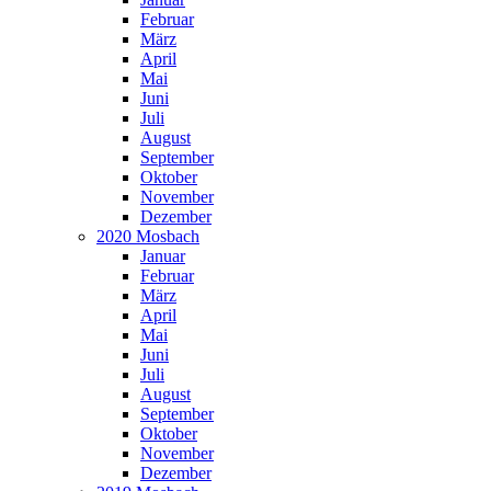
Februar
März
April
Mai
Juni
Juli
August
September
Oktober
November
Dezember
2020 Mosbach
Januar
Februar
März
April
Mai
Juni
Juli
August
September
Oktober
November
Dezember