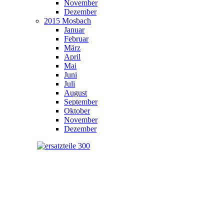
November
Dezember
2015 Mosbach
Januar
Februar
März
April
Mai
Juni
Juli
August
September
Oktober
November
Dezember