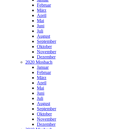
Februar
März
April
Mai
Juni
Juli
August
September
Oktober
November
Dezember
2020 Mosbach
Januar
Februar
März
April
Mai
Juni
Juli
August
September
Oktober
November
Dezember